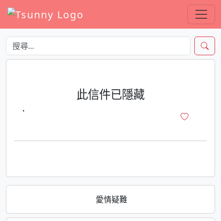
此信件已隱藏
·
愛情疑難