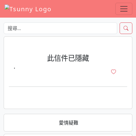
此信件已隱藏
·
愛情疑難