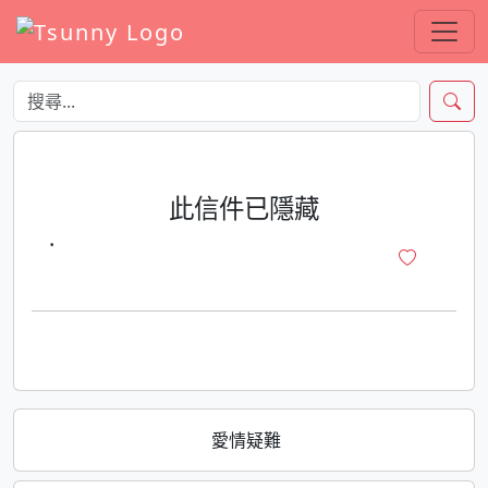
此信件已隱藏
·
愛情疑難