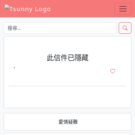
此信件已隱藏
·
愛情疑難