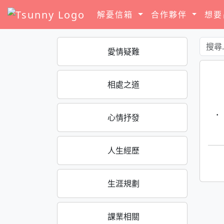
解憂信箱
合作夥伴
想
愛情疑難
相處之道
·
心情抒發
人生經歷
生涯規劃
課業相關