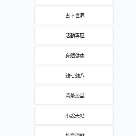
占卜世界
活動專區
身體健康
雜七雜八
清茶淡話
小說天地
投資理財