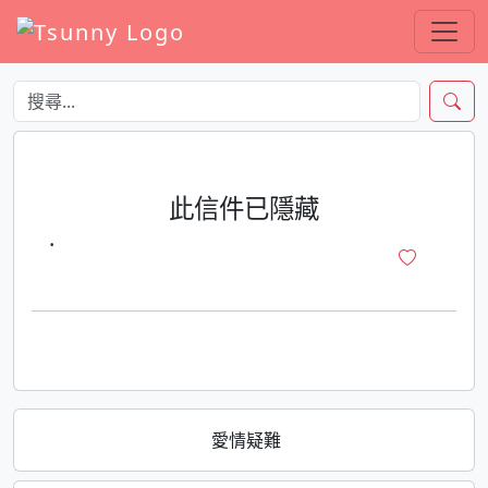
此信件已隱藏
·
愛情疑難