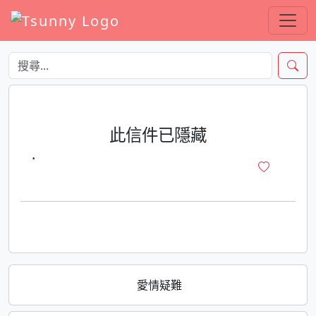
此信件已隱藏
·
愛情疑難