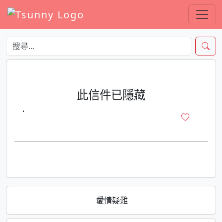
此信件已隱藏
·
愛情疑難