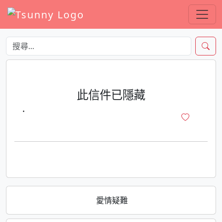
此信件已隱藏
·
愛情疑難