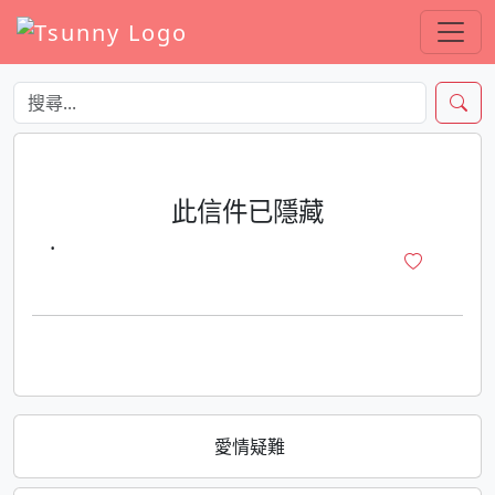
此信件已隱藏
·
愛情疑難