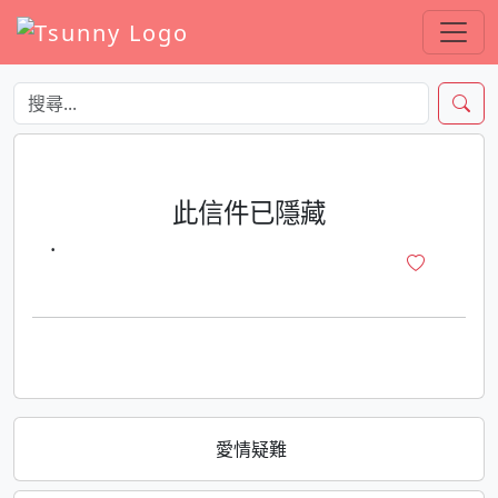
此信件已隱藏
·
愛情疑難