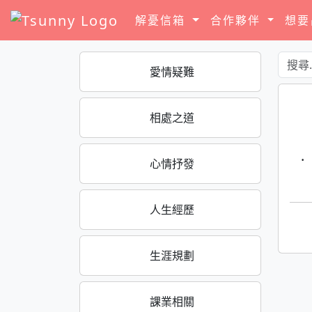
解憂信箱
合作夥伴
想
愛情疑難
相處之道
·
心情抒發
人生經歷
生涯規劃
課業相關