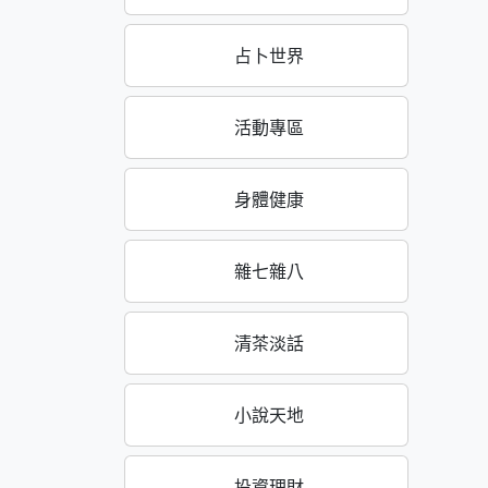
占卜世界
活動專區
身體健康
雜七雜八
清茶淡話
小說天地
投資理財