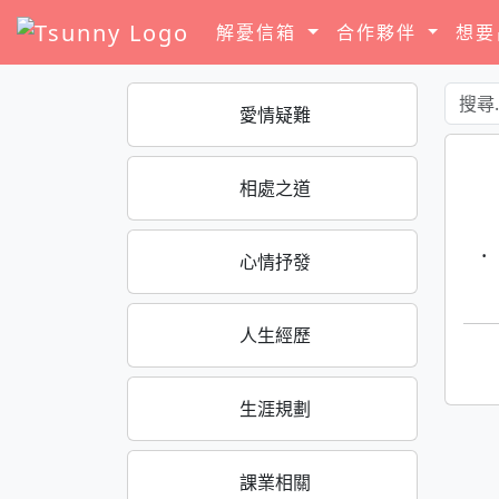
解憂信箱
合作夥伴
想
愛情疑難
相處之道
·
心情抒發
人生經歷
生涯規劃
課業相關