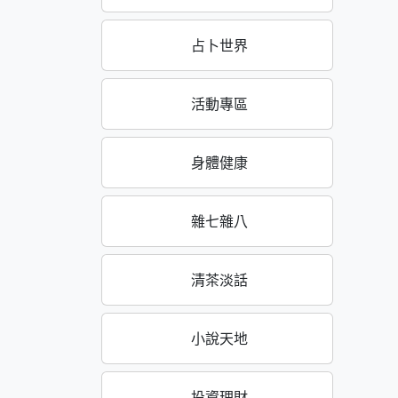
占卜世界
活動專區
身體健康
雜七雜八
清茶淡話
小說天地
投資理財