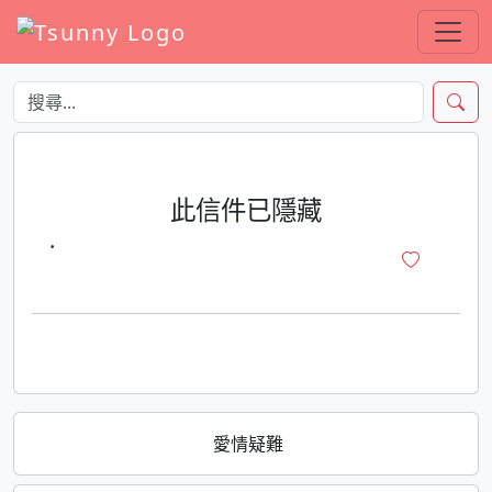
此信件已隱藏
·
愛情疑難