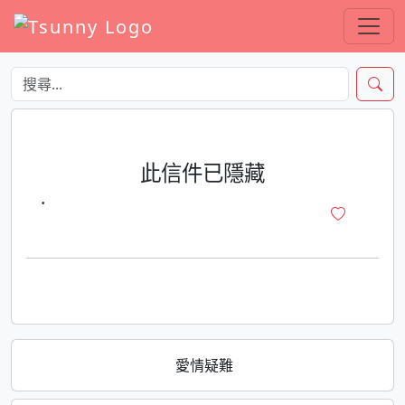
此信件已隱藏
·
愛情疑難