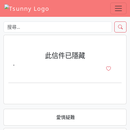
此信件已隱藏
·
愛情疑難