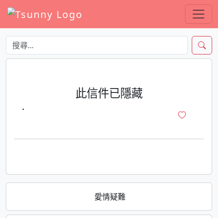
此信件已隱藏
·
愛情疑難