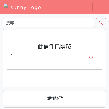
此信件已隱藏
·
愛情疑難