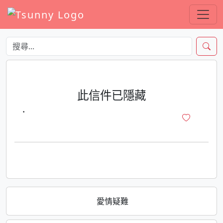
此信件已隱藏
·
愛情疑難