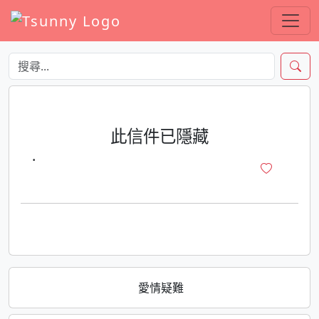
此信件已隱藏
·
愛情疑難