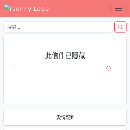
此信件已隱藏
·
愛情疑難