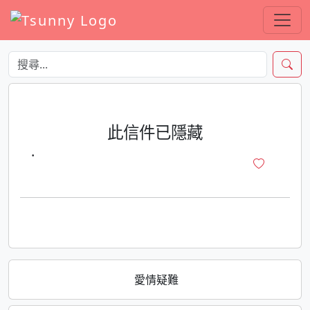
此信件已隱藏
·
愛情疑難