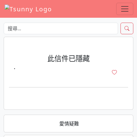
此信件已隱藏
·
愛情疑難