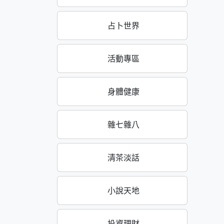
占卜世界
活動專區
身體健康
雜七雜八
清茶淡話
小說天地
投資理財