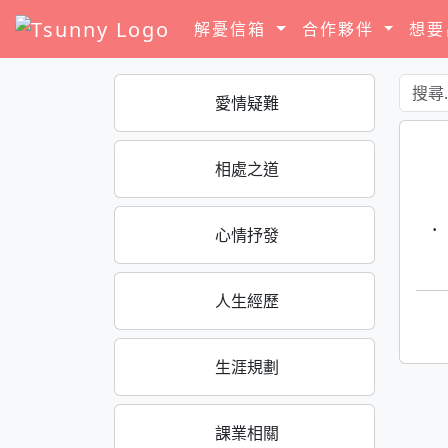
解憂信箱
合作夥伴
想
愛情疑難
相處之道
·
心情抒發
人生經歷
生涯規劃
課業相關