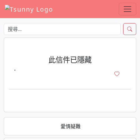
此信件已隱藏
·
愛情疑難