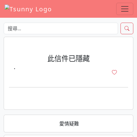
此信件已隱藏
·
愛情疑難