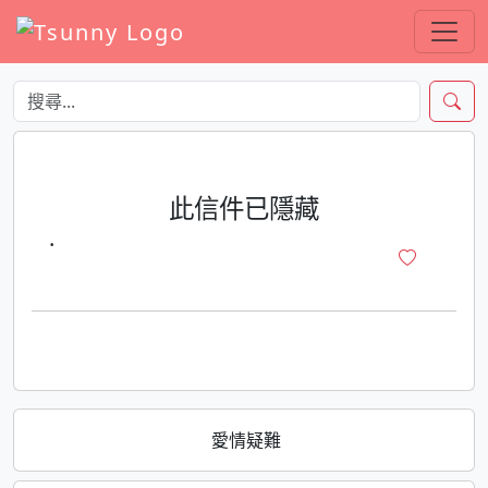
此信件已隱藏
·
愛情疑難