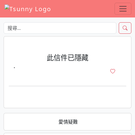
此信件已隱藏
·
愛情疑難