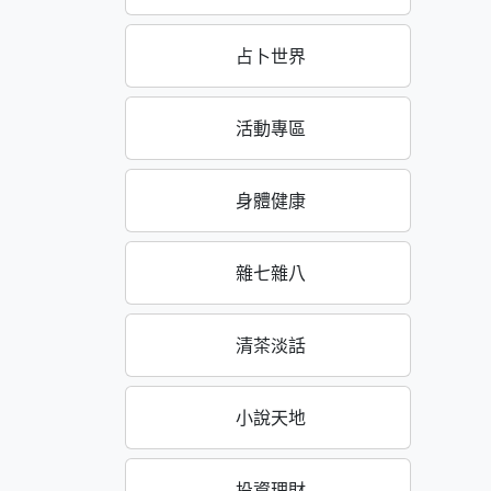
占卜世界
活動專區
身體健康
雜七雜八
清茶淡話
小說天地
投資理財