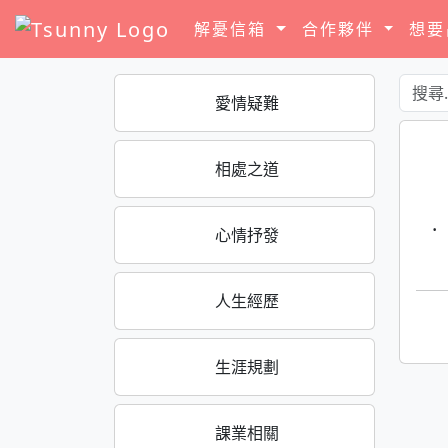
解憂信箱
合作夥伴
想
愛情疑難
相處之道
·
心情抒發
人生經歷
生涯規劃
課業相關