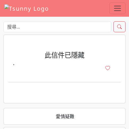
此信件已隱藏
·
愛情疑難