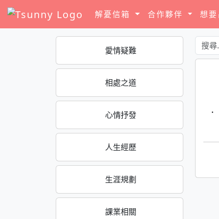
解憂信箱
合作夥伴
想
愛情疑難
相處之道
·
心情抒發
人生經歷
生涯規劃
課業相關