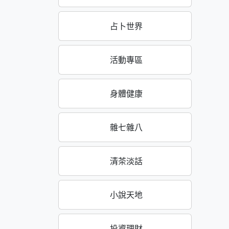
占卜世界
活動專區
身體健康
雜七雜八
清茶淡話
小說天地
投資理財