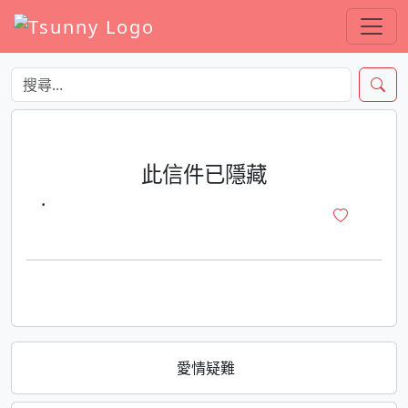
此信件已隱藏
·
愛情疑難