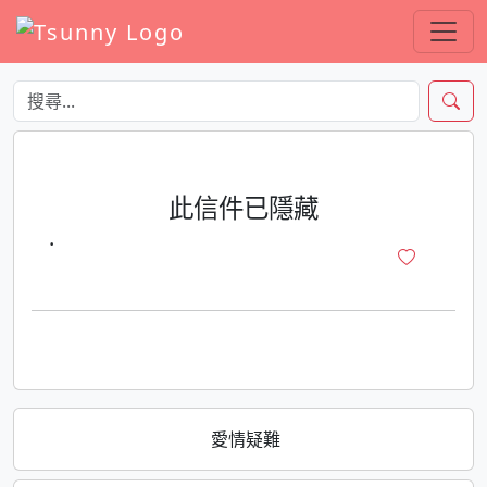
此信件已隱藏
·
愛情疑難