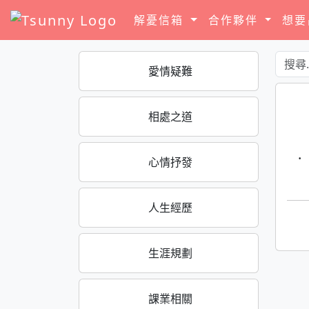
解憂信箱
合作夥伴
想
愛情疑難
相處之道
·
心情抒發
人生經歷
生涯規劃
課業相關