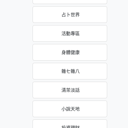
占卜世界
活動專區
身體健康
雜七雜八
清茶淡話
小說天地
投資理財