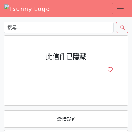
此信件已隱藏
·
愛情疑難