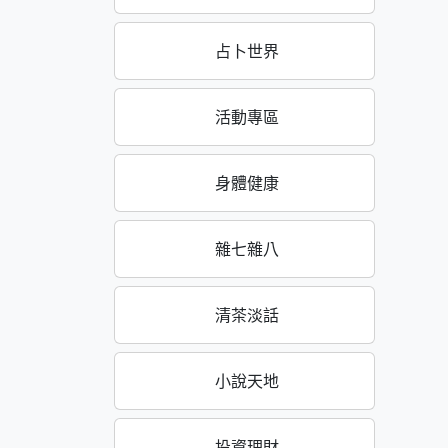
占卜世界
活動專區
身體健康
雜七雜八
清茶淡話
小說天地
投資理財