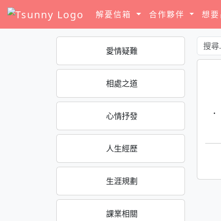
解憂信箱
合作夥伴
想
愛情疑難
相處之道
·
心情抒發
人生經歷
生涯規劃
課業相關