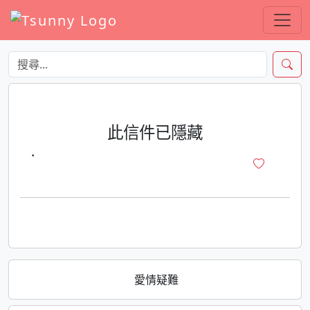
此信件已隱藏
·
愛情疑難