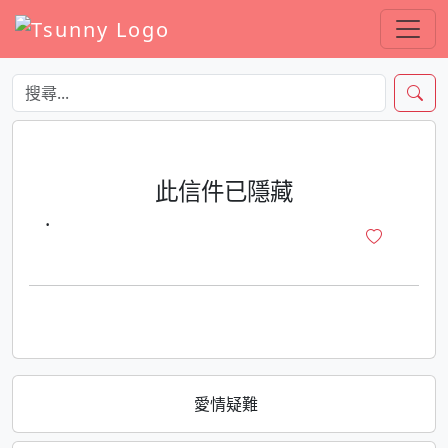
此信件已隱藏
·
愛情疑難