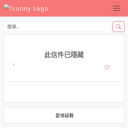
此信件已隱藏
·
愛情疑難