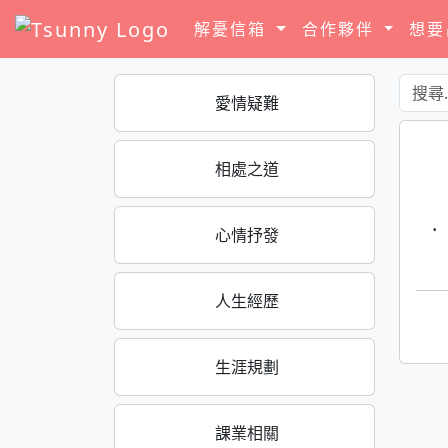
解憂信箱
合作夥伴
想
愛情疑難
相處之道
·
心情抒發
人生經歷
生涯規劃
課業相關