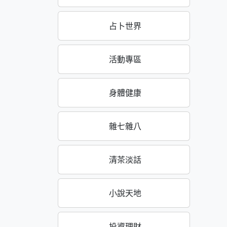
占卜世界
活動專區
身體健康
雜七雜八
清茶淡話
小說天地
投資理財