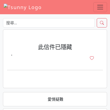
此信件已隱藏
·
愛情疑難