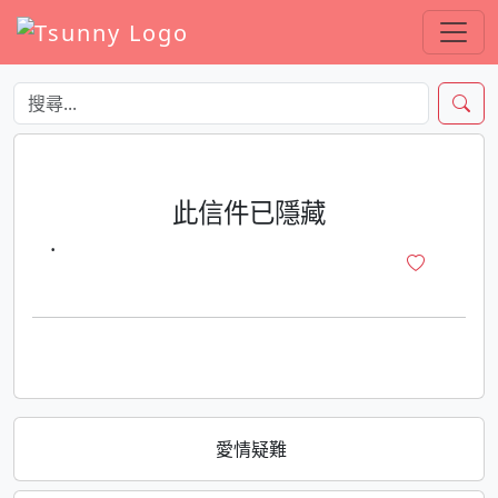
此信件已隱藏
·
愛情疑難