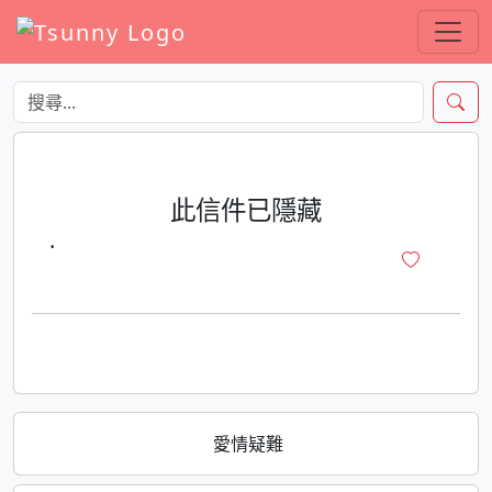
此信件已隱藏
·
愛情疑難