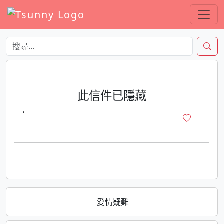
此信件已隱藏
·
愛情疑難