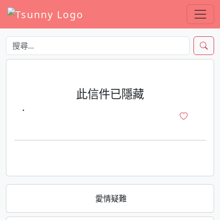
此信件已隱藏
·
愛情疑難