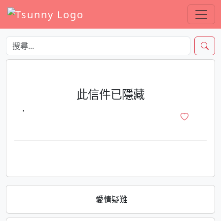
此信件已隱藏
·
愛情疑難