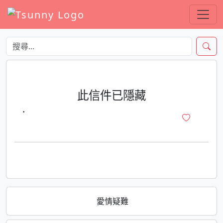
此信件已隱藏
·
愛情疑難