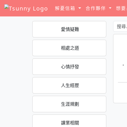
解憂信箱
合作夥伴
想
愛情疑難
相處之道
·
心情抒發
人生經歷
生涯規劃
課業相關