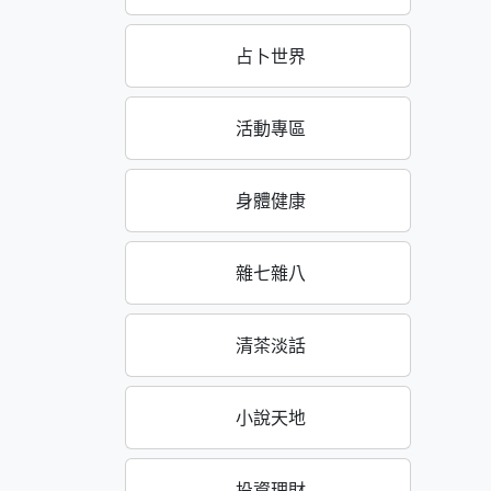
占卜世界
活動專區
身體健康
雜七雜八
清茶淡話
小說天地
投資理財