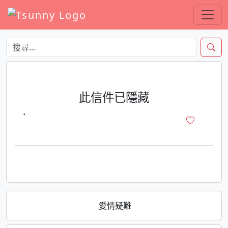
此信件已隱藏
·
愛情疑難