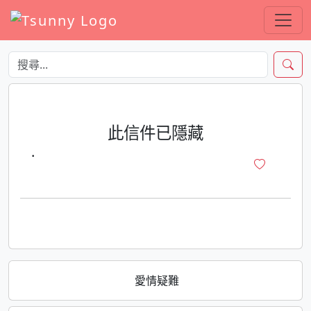
此信件已隱藏
·
愛情疑難